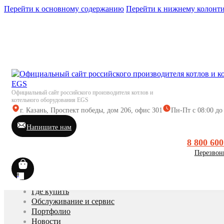
Перейти к основному содержанию
Перейти к нижнему колонт
Каталог
Официальный сайт российского производителя котлов и
Подбор оборудования
котельного оборудования EGS
Документация
г. Казань, Проспект победы, дом 206, офис 301
Пн-Пт с 08:00 до
О нас
Напишите нам
О компании EGS
8 800 600
Контакты
Перезвон
Вакансии
Социальная ответственность
Новости EGS
0
Где купить
Обслуживание и сервис
Портфолио
Новости