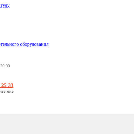
итулу
 20:00
 25 33
ите мне