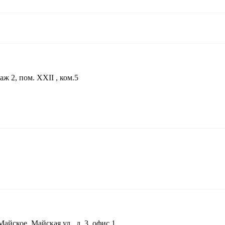
аж 2, пом. XXII , ком.5
йское, Майская ул., д. 3, офис 1