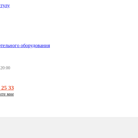
итулу
 20:00
 25 33
ите мне