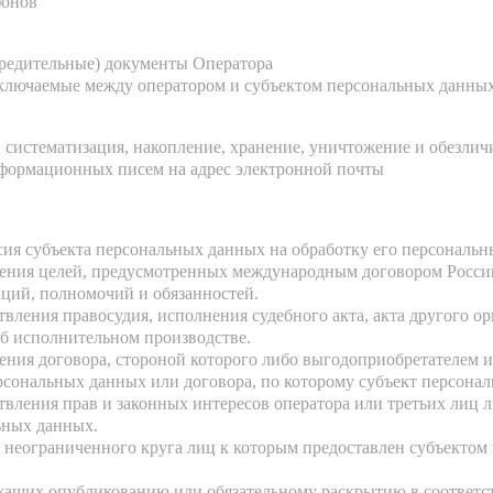
фонов
чредительные) документы Оператора
аключаемые между оператором и субъектом персональных данны
, систематизация, накопление, хранение, уничтожение и обезл
формационных писем на адрес электронной почты
асия субъекта персональных данных на обработку его персональ
жения целей, предусмотренных международным договором Росси
ций, полномочий и обязанностей.
твления правосудия, исполнения судебного акта, акта другого 
об исполнительном производстве.
ения договора, стороной которого либо выгодоприобретателем и
ерсональных данных или договора, по которому субъект персона
твления прав и законных интересов оператора или третьих лиц 
ьных данных.
п неограниченного круга лиц к которым предоставлен субъектом
ежащих опубликованию или обязательному раскрытию в соответс