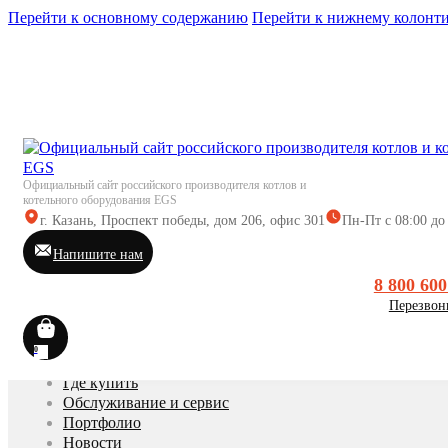
Перейти к основному содержанию
Перейти к нижнему колонт
Каталог
Официальный сайт российского производителя котлов и
Подбор оборудования
котельного оборудования EGS
Документация
г. Казань, Проспект победы, дом 206, офис 301
Пн-Пт с 08:00 до
О нас
Напишите нам
О компании EGS
8 800 600
Контакты
Перезвон
Вакансии
Социальная ответственность
Новости EGS
0
Где купить
Обслуживание и сервис
Портфолио
Новости