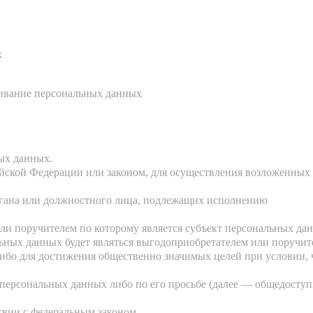
х
ичивание персональных данных
ных данных.
йской Федерации или законом, для осуществления возложенных
органа или должностного лица, подлежащих исполнению
ли поручителем по которому является субъект персональных да
льных данных будет являться выгодоприобретателем или поручит
либо для достижения общественно значимых целей при условии, 
 персональных данных либо по его просьбе (далее — общедосту
твии с федеральным законом.