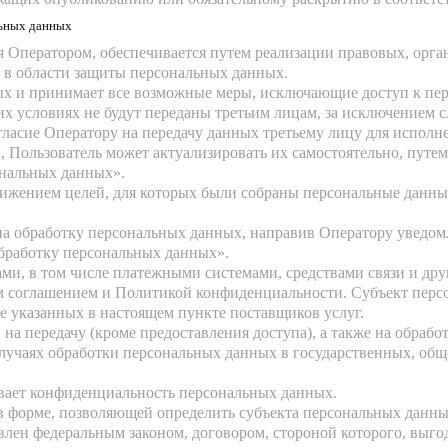
льных данных
я Оператором, обеспечивается путем реализации правовых, орг
 в области защиты персональных данных.
ных и принимает все возможные меры, исключающие доступ к п
их условиях не будут переданы третьим лицам, за исключением 
гласие Оператору на передачу данных третьему лицу для исполн
х, Пользователь может актуализировать их самостоятельно, пут
ональных данных».
тижением целей, для которых были собраны персональные данны
 на обработку персональных данных, направив Оператору уведо
обработку персональных данных».
ами, в том числе платежными системами, средствами связи и др
им соглашением и Политикой конфиденциальности. Субъект пер
сле указанных в настоящем пункте поставщиков услуг.
на передачу (кроме предоставления доступа), а также на обрабо
 случаях обработки персональных данных в государственных, о
ивает конфиденциальность персональных данных.
в форме, позволяющей определить субъекта персональных данных
влен федеральным законом, договором, стороной которого, выго