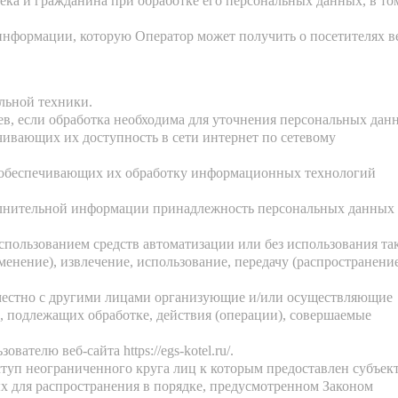
ека и гражданина при обработке его персональных данных, в то
информации, которую Оператор может получить о посетителях в
льной техники.
, если обработка необходима для уточнения персональных данн
чивающих их доступность в сети интернет по сетевому
и обеспечивающих их обработку информационных технологий
полнительной информации принадлежность персональных данных
спользованием средств автоматизации или без использования та
менение), извлечение, использование, передачу (распространение
вместно с другими лицами организующие и/или осуществляющие
, подлежащих обработке, действия (операции), совершаемые
ьзователю веб-сайта
https://egs-kotel.ru/
.
туп неограниченного круга лиц к которым предоставлен субъек
х для распространения в порядке, предусмотренном Законом