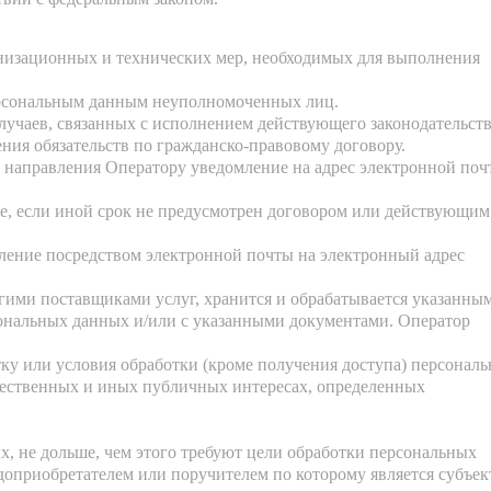
анизационных и технических мер, необходимых для выполнения
ерсональным данным неуполномоченных лиц.
случаев, связанных с исполнением действующего законодательст
ения обязательств по гражданско-правовому договору.
ем направления Оператору уведомление на адрес электронной по
е, если иной срок не предусмотрен договором или действующим
мление посредством электронной почты на электронный адрес
угими поставщиками услуг, хранится и обрабатывается указанны
сональных данных и/или с указанными документами. Оператор
тку или условия обработки (кроме получения доступа) персонал
бщественных и иных публичных интересах, определенных
, не дольше, чем этого требуют цели обработки персональных
доприобретателем или поручителем по которому является субъек