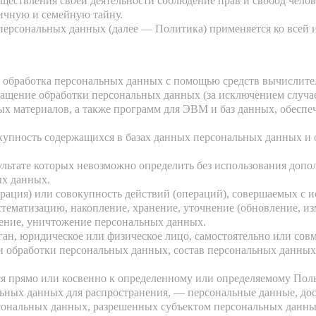
ществления своей деятельности соблюдение прав и свобод челов
ичную и семейную тайну.
персональных данных (далее — Политика) применяется ко всей 
 обработка персональных данных с помощью средств вычислите
ащение обработки персональных данных (за исключением случаев
х материалов, а также программ для ЭВМ и баз данных, обеспе
купность содержащихся в базах данных персональных данных 
зультате которых невозможно определить без использования до
ых данных.
рация) или совокупность действий (операций), совершаемых с и
стематизацию, накопление, хранение, уточнение (обновление, из
аление, уничтожение персональных данных.
ган, юридическое или физическое лицо, самостоятельно или со
и обработки персональных данных, состав персональных данных
я прямо или косвенно к определенному или определяемому Пол
ьных данных для распространения, — персональные данные, дос
рсональных данных, разрешенных субъектом персональных данны