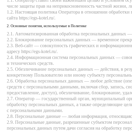
1.1. Оператор ставит своей важнейшей целью и условием осу
числе защиты прав на неприкосновенность частной жизни, л
1.2. Настоящая политика Оператора в отношении обработки 
сайта
https://egs-kotel.ru/
.
2. Основные понятия, используемые в Политике
2.1. Автоматизированная обработка персональных данных —
2.2. Блокирование персональных данных — временное прекр
2.3. Веб-сайт — совокупность графических и информационны
адресу
https://egs-kotel.ru/
.
2.4. Информационная система персональных данных — сово
и технических средств.
2.5. Обезличивание персональных данных — действия, в ре
конкретному Пользователю или иному субъекту персональн
2.6. Обработка персональных данных — любое действие (опе
средств с персональными данными, включая сбор, запись, си
предоставление, доступ), обезличивание, блокирование, уд
2.7. Оператор — государственный орган, муниципальный ор
обработку персональных данных, а также определяющие цел
с персональными данными.
2.8. Персональные данные — любая информация, относящаяс
2.9. Персональные данные, разрешенные субъектом персонал
персональных данных путем дачи согласия на обработку пе