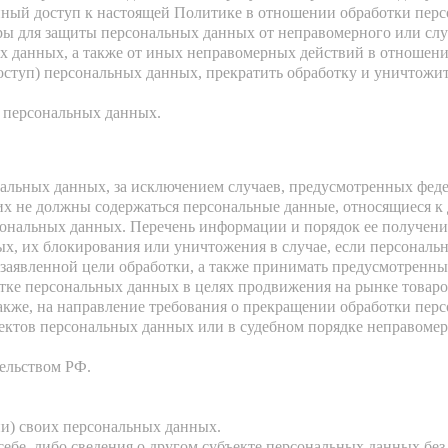
нный доступ к настоящей Политике в отношении обработки пер
ы для защиты персональных данных от неправомерного или случ
ых данных, а также от иных неправомерных действий в отношен
доступ) персональных данных, прекратить обработку и уничтожи
 персональных данных.
льных данных, за исключением случаев, предусмотренных феде
х не должны содержаться персональные данные, относящиеся к 
сональных данных. Перечень информации и порядок ее получени
ых, их блокирования или уничтожения в случае, если персонал
аявленной цели обработки, а также принимать предусмотренные
тке персональных данных в целях продвижения на рынке товаров
также, на направление требования о прекращении обработки пер
ктов персональных данных или в судебном порядке неправомерн
ельством РФ.
и) своих персональных данных.
ебе, либо сведения о другом субъекте персональных данных без 