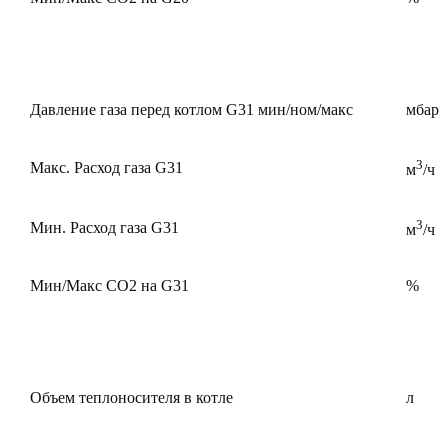
Давление газа перед котлом G31 мин/ном/макс
мбар
3
Макс. Расход газа G31
м
/ч
3
Мин. Расход газа G31
м
/ч
Мин/Макс CO2 на G31
%
Объем теплоносителя в котле
л