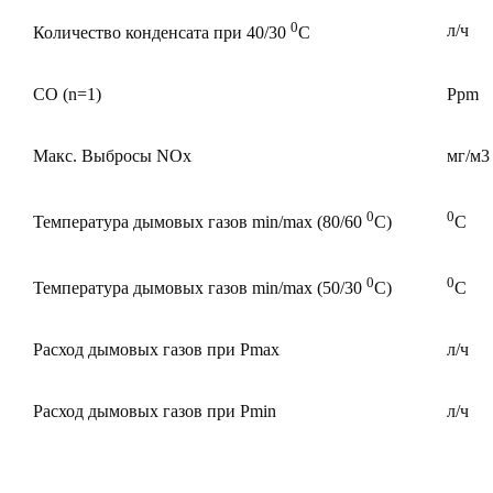
0
л/ч
Количество конденсата при 40/30
С
CO (n=1)
Ppm
Макс. Выбросы NOx
мг/м3
0
0
Температура дымовых газов min/max (80/60
С)
С
0
0
Температура дымовых газов min/max (50/30
С)
С
Расход дымовых газов при Pmax
л/ч
Расход дымовых газов при Pmin
л/ч