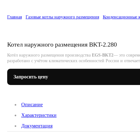
Главная
Газовые котлы наружного размещения
Конденсационные 
Котел наружного размещения BKT-2.280
Котёл наружного размещения производства
EGS-BKT2
— это соврем
разработано с учётом климатических особенностей России и отвечае
Запросить цену
Описание
Характеристики
Документация