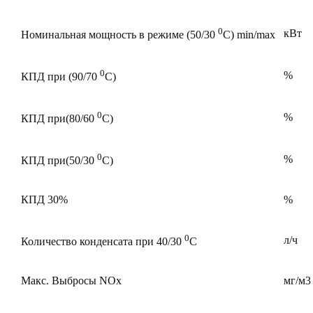
0
кВт
Номинальная мощность в режиме (50/30
С) min/max
0
%
КПД при (90/70
С)
0
%
КПД при(80/60
С)
0
%
КПД при(50/30
С)
КПД 30%
%
0
л/ч
Количество конденсата при 40/30
С
Макс. Выбросы NOx
мг/м3