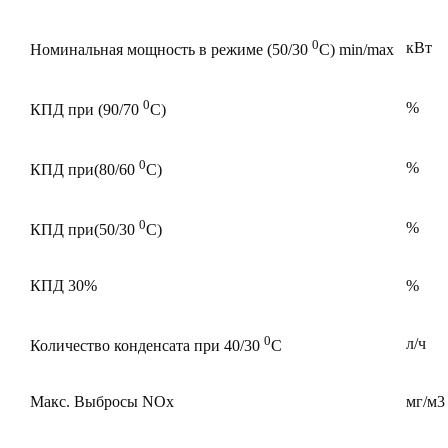
0
кВт
Номинальная мощность в режиме (50/30
С) min/max
0
%
КПД при (90/70
С)
0
%
КПД при(80/60
С)
0
%
КПД при(50/30
С)
КПД 30%
%
0
л/ч
Количество конденсата при 40/30
С
Макс. Выбросы NOx
мг/м3