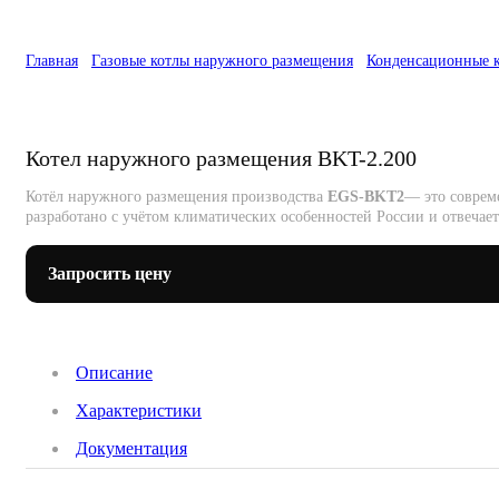
Главная
Газовые котлы наружного размещения
Конденсационные 
Котел наружного размещения BKT-2.200
Котёл наружного размещения производства
EGS-BKT2
— это соврем
разработано с учётом климатических особенностей России и отвечае
Запросить цену
Описание
Характеристики
Документация